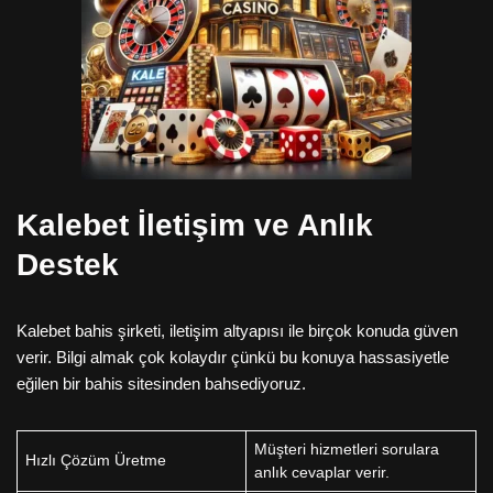
Kalebet İletişim ve Anlık
Destek
Kalebet bahis şirketi, iletişim altyapısı ile birçok konuda güven
verir. Bilgi almak çok kolaydır çünkü bu konuya hassasiyetle
eğilen bir bahis sitesinden bahsediyoruz.
Müşteri hizmetleri sorulara
Hızlı Çözüm Üretme
anlık cevaplar verir.