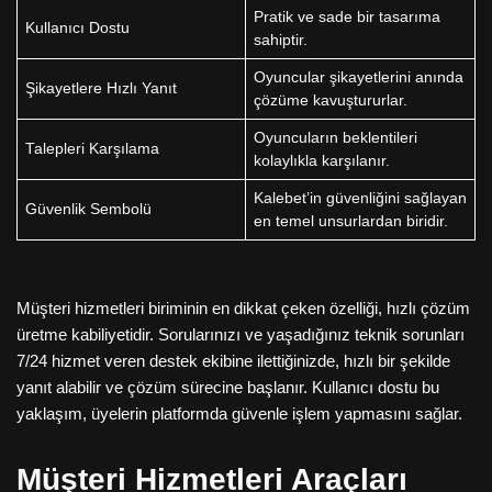
Pratik ve sade bir tasarıma
Kullanıcı Dostu
sahiptir.
Oyuncular şikayetlerini anında
Şikayetlere Hızlı Yanıt
çözüme kavuştururlar.
Oyuncuların beklentileri
Talepleri Karşılama
kolaylıkla karşılanır.
Kalebet’in güvenliğini sağlayan
Güvenlik Sembolü
en temel unsurlardan biridir.
Müşteri hizmetleri biriminin en dikkat çeken özelliği, hızlı çözüm
üretme kabiliyetidir. Sorularınızı ve yaşadığınız teknik sorunları
7/24 hizmet veren destek ekibine ilettiğinizde, hızlı bir şekilde
yanıt alabilir ve çözüm sürecine başlanır. Kullanıcı dostu bu
yaklaşım, üyelerin platformda güvenle işlem yapmasını sağlar.
Müşteri Hizmetleri Araçları