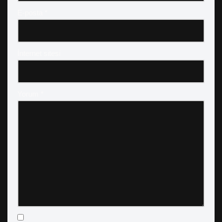
E-posta
*
İnternet sitesi
Yorum
*