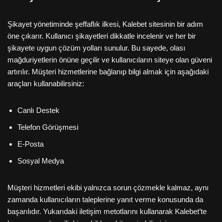
Şikayet yönetiminde şeffaflık ilkesi, Kalebet sitesinin bir adım
öne çıkarır. Kullanıcı şikayetleri dikkatle incelenir ve her bir
şikayete uygun çözüm yolları sunulur. Bu sayede, olası
mağduriyetlerin önüne geçilir ve kullanıcıların siteye olan güveni
artırılır. Müşteri hizmetlerine bağlanıp bilgi almak için aşağıdaki
araçları kullanabilirsiniz:
Canlı Destek
Telefon Görüşmesi
E-Posta
Sosyal Medya
Müşteri hizmetleri ekibi yalnızca sorun çözmekle kalmaz, aynı
zamanda kullanıcıların taleplerine yanıt verme konusunda da
başarılıdır. Yukarıdaki iletişim metotlarını kullanarak Kalebet’te