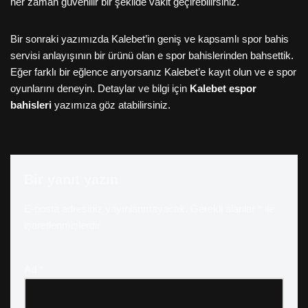
her zaman güvenilir bir şekilde vakit geçirebilirsiniz.
Bir sonraki yazımızda Kalebet’in geniş ve kapsamlı spor bahis
servisi anlayışının bir ürünü olan e spor bahislerinden bahsettik.
Eğer farklı bir eğlence arıyorsanız Kalebet’e kayıt olun ve e spor
oyunlarını deneyin. Detaylar ve bilgi için
Kalebet espor
bahisleri
yazımıza göz atabilirsiniz.
Bir yanıt yazın
E-posta adresiniz yayınlanmayacak.
Gerekli alanlar
*
ile
işaretlenmişlerdir
Ad
*