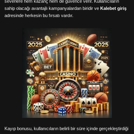
severlere hem kazanç hem de güvence verir. Kullanıcıların
sahip olacağı avantajlı kampanyalardan biridir ve
Kalebet giriş
adresinde herkesin bu fırsatı vardır.
Kayıp bonusu, kullanıcıların belirli bir süre içinde gerçekleştirdiği