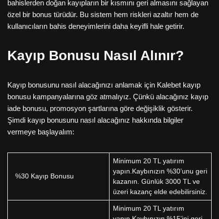
bahislerden doğan kayıpların bir kısmını geri almasını sağlayan
özel bir bonus türüdür. Bu sistem hem riskleri azaltır hem de
kullanıcıların bahis deneyimlerini daha keyifli hale getirir.
Kayıp Bonusu Nasıl Alınır?
Kayıp bonusunu nasıl alacağınızı anlamak için Kalebet kayıp
bonusu kampanyalarına göz atmalıyız. Çünkü alacağınız kayıp
iade bonusu, promosyon şartlarına göre değişiklik gösterir.
Şimdi kayıp bonusunu nasıl alacağınız hakkında bilgiler
vermeye başlayalım:
Minimum 20 TL yatırım
yapın.Kaybınızın %30’unu geri
%30 Kayıp Bonusu
kazanın. Günlük 3000 TL ve
üzeri kazanç elde edebilirsiniz.
Minimum 20 TL yatırım
yapın.Kaybınızın %15’ini geri