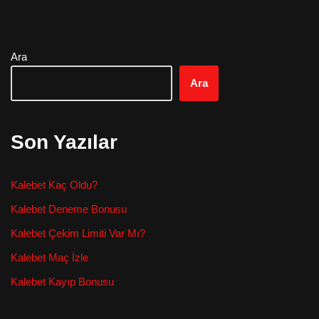
Ara
Ara
Son Yazılar
Kalebet Kaç Oldu?
Kalebet Deneme Bonusu
Kalebet Çekim Limiti Var Mı?
Kalebet Maç İzle
Kalebet Kayıp Bonusu