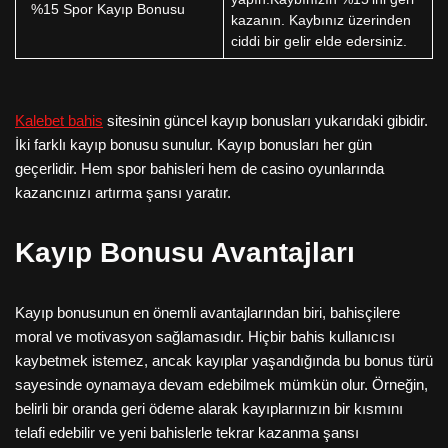
%15 Spor Kayıp Bonusu
kazanın. Kaybınız üzerinden
ciddi bir gelir elde edersiniz.
Kalebet bahis
sitesinin güncel kayıp bonusları yukarıdaki gibidir.
İki farklı kayıp bonusu sunulur. Kayıp bonusları her gün
geçerlidir. Hem spor bahisleri hem de casino oyunlarında
kazancınızı artırma şansı yaratır.
Kayıp Bonusu Avantajları
Kayıp bonusunun en önemli avantajlarından biri, bahisçilere
moral ve motivasyon sağlamasıdır. Hiçbir bahis kullanıcısı
kaybetmek istemez, ancak kayıplar yaşandığında bu bonus türü
sayesinde oynamaya devam edebilmek mümkün olur. Örneğin,
belirli bir oranda geri ödeme alarak kayıplarınızın bir kısmını
telafi edebilir ve yeni bahislerle tekrar kazanma şansı