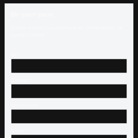
Bir yanıt yazın
E-posta adresiniz yayınlanmayacak.
Gerekli alanlar
*
ile
işaretlenmişlerdir
Ad
*
E-posta
*
İnternet sitesi
Yorum
*